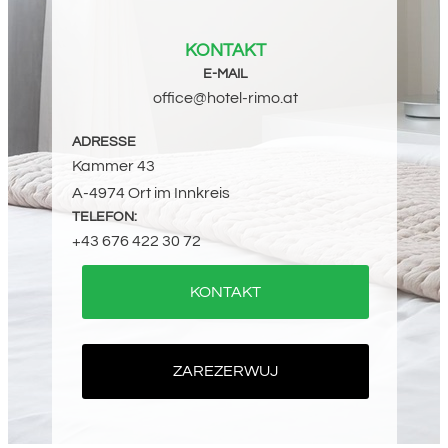
KONTAKT
E-MAIL
office@
hotel-rimo.at
ADRESSE
Kammer 43
A-4974 Ort im Innkreis
TELEFON:
+43 676 422 30 72
KONTAKT
ZAREZERWUJ